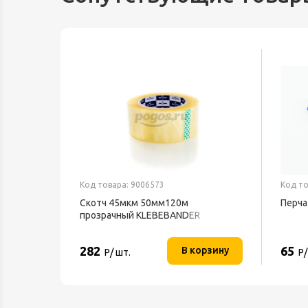
Код товара: 9006573
Код то
Скотч 45мкм 50мм120м
Перча
ND 1539
прозрачный KLEBEBANDER
282
65
орзину
В корзину
Р/ шт.
Р/