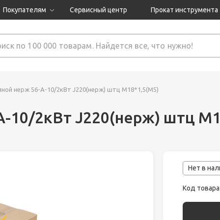
Покупателям
Сервисный центр
Прокат инструмента
Доставка и оплата
Как оформить заказ?
Обмен и возврат
 товары
Гарантия
ной нерж 56-А-10/2кВт J220(нерж) штц М18*1,5(М5)
-10/2кВт J220(нерж) штц М1
нструмента
ляция
Нет в на
Код товара