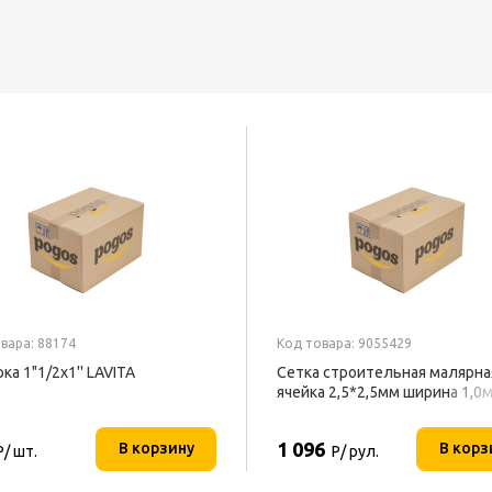
вара: 88174
Код товара: 9055429
ка 1"1/2x1'' LAVITA
Сетка строительная малярна
ячейка 2,5*2,5мм ширина 1,0
белый (рулон 20м) 4WALLS
1 096
В корзину
В корз
Р/ шт.
Р/ рул.