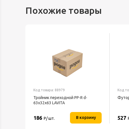
Похожие товары
Код товара: 88979
Код то
Тройник переходной PP-R d-
Футор
63x32x63 LAVITA
186
527
В корзину
Р/ шт.