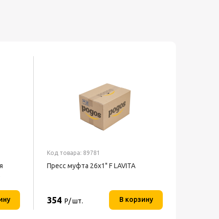
Код товара: 89781
я
Пресс муфта 26х1" F LAVITA
м
354
ину
В корзину
Р/ шт.