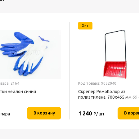
Хит
вара: 2164
Код товара: 9052040
тки нейлон синий
Скрепер РемоКолор из
полиэтилена, 700x465 мм 69
1 240
В корзину
В корз
 пара
Р/ шт.