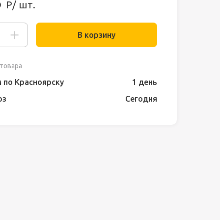
5
Р/ шт.
В корзину
товара
 по Красноярску
1 день
оз
Сегодня