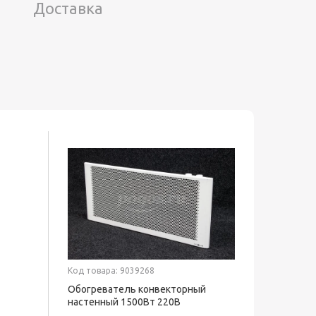
Доставка
Код товара: 9039268
Код товар
Обогреватель конвекторный
Перчатки
настенный 1500Вт 220В
двойной
ТЕПЛОФОН