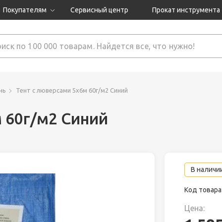
Покупателям
Сервисный центр
Прокат инструмента
Доставка и оплата
Как оформить заказ?
Обмен и возврат
 товары
Гарантия
нь
Тент с люверсами 5х6м 60г/м2 Синий
 60г/м2 Синий
нструмента
ляция
В наличии
Код товара
Цена: