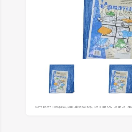
Оборудование д
высоте
Пневматика, Ги
Промышленная 
Распродажа
Расходные мате
оснастка
Сантехника
Скобяные издел
Такелаж
Товары для дома
Электротовары
Фото носят информационный характер, незначительные изменени