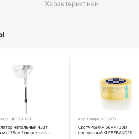
Характеристики
ы
вара: ЦБ-9151001
Код товара: 9006573
лятор напольный 45Вт
Скотч 45мкм 50мм120м
см d-35см 3скорости белый
прозрачный KLEBEBANDER
02 BALLU