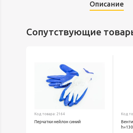
Описание
Сопутствующие товар
Код товара: 2164
Код то
ный
Перчатки нейлон синий
Венти
В IP20
h=130
BFF-8