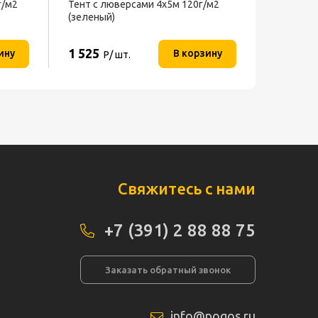
г/м2
Тент с люверсами 4х5м 120г/м2
(зеленый)
1 525
ину
В корзину
Р/ шт.
Свяжитесь с нами
+7 (391) 2 88 88 75
Заказать обратный звонок
info@pogos.ru