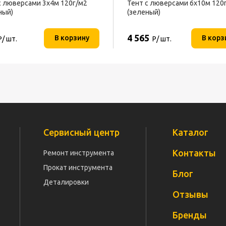
с люверсами 3х4м 120г/м2
Тент с люверсами 6х10м 120
ный)
(зеленый)
4 565
В корзину
В корз
Р/ шт.
Р/ шт.
Сервисный центр
Каталог
Контакты
Ремонт инструмента
Прокат инструмента
Блог
Деталировки
Отзывы
Бренды