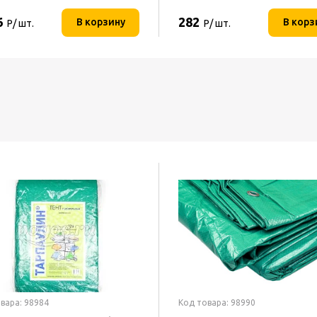
6
282
В корзину
В корз
Р/ шт.
Р/ шт.
вара: 98984
Код товара: 98990