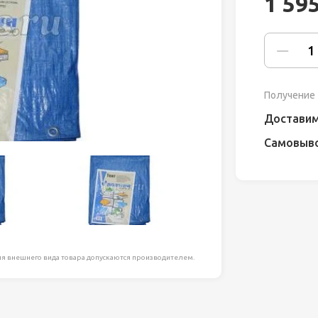
1 59
ля работ на
дравлика
химия
Получение 
риалы и
Доставим
Самовыв
ия
, сада, отдыха
я внешнего вида товара допускаются производителем.