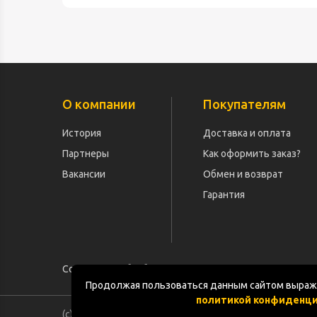
О компании
Покупателям
История
Доставка и оплата
Партнеры
Как оформить заказ?
Вакансии
Обмен и возврат
Гарантия
Согласие на обработку персональных данных
Продолжая пользоваться данным сайтом выража
политикой конфиденц
(с) «POGOS.ru» 2010-2026 (ИП Чивчян М.Р.)