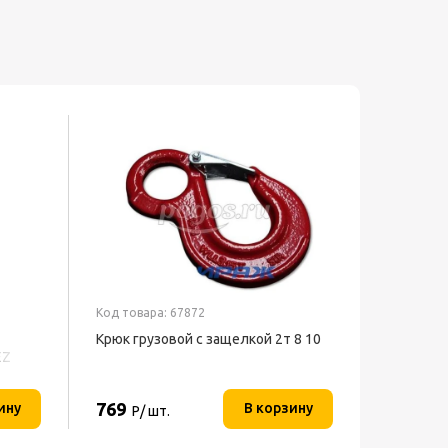
Код товара: 67872
Крюк грузовой с защелкой 2т 8 10
EZ
769
ину
В корзину
Р/ шт.