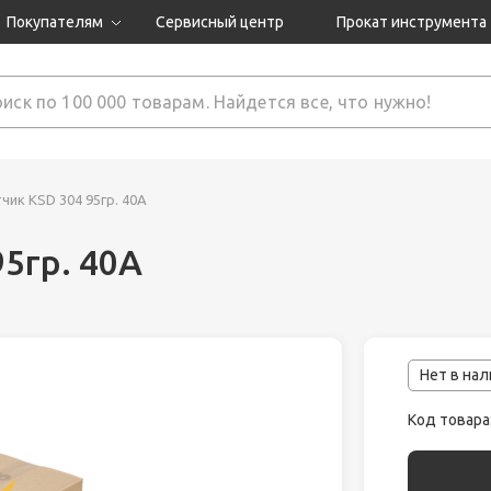
Покупателям
Сервисный центр
Прокат инструмента
Доставка и оплата
Как оформить заказ?
Обмен и возврат
 товары
Гарантия
ик KSD 304 95гр. 40А
5гр. 40А
нструмента
ляция
Нет в на
Код товара