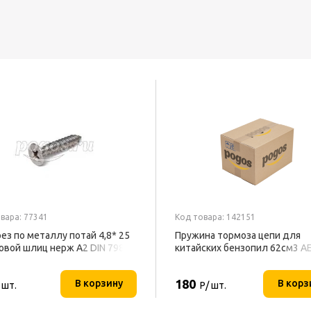
вара: 77341
Код товара: 142151
ез по металлу потай 4,8* 25
Пружина тормоза цепи для
овой шлиц нерж А2 DIN 7982
китайских бензопил 62см3 A
180
В корзину
В корз
 шт.
Р/ шт.