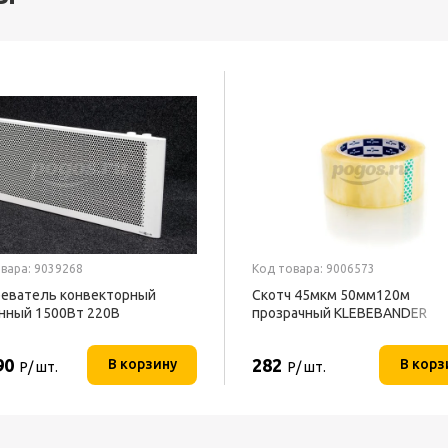
вара: 9039268
Код товара: 9006573
еватель конвекторный
Скотч 45мкм 50мм120м
нный 1500Вт 220В
прозрачный KLEBEBANDER
ОФОН
90
282
В корзину
В корз
Р/ шт.
Р/ шт.