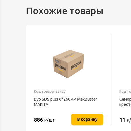
Похожие товары
Код товара: 82427
Код то
Бур SDS plus 6*260мм MakBuster
Самор
MAKITA
крест
886
11
В корзину
Р/ шт.
Р/