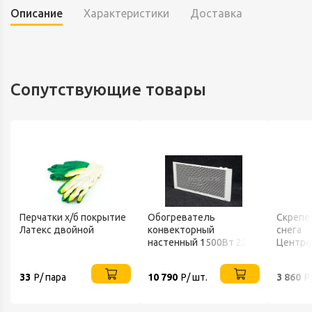
Описание
Характеристики
Доставка
Сопутствующие товары
Перчатки х/б покрытие
Обогреватель
Скрепе
Латекс двойной
конвекторный
снега
настенный 1500Вт 220В
Центро
ТЕПЛОФОН
FINLAN
33
Р/ пара
10 790
Р/ шт.
3 860
Р