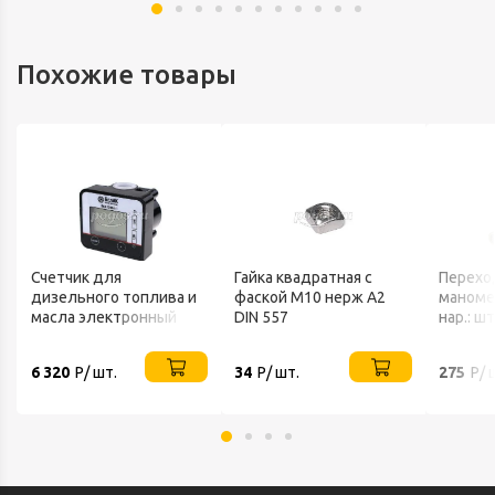
Похожие товары
Счетчик для
Гайка квадратная с
Перехо
дизельного топлива и
фаской М10 нерж А2
маномет
масла электронный
DIN 557
нар.: ш
50л/мин
шланга 
БелАвтоКомплект
РОСМА
6 320
Р/ шт.
34
Р/ шт.
275
Р/ 