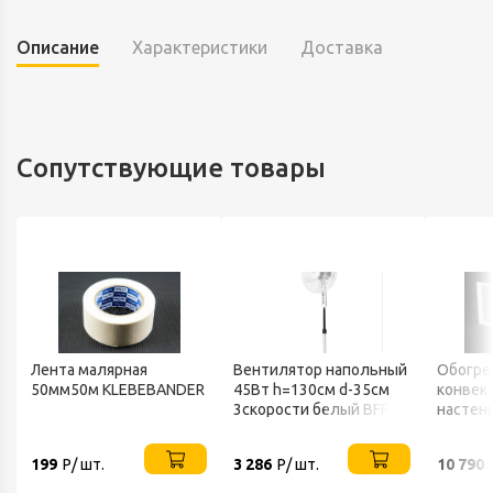
Описание
Характеристики
Доставка
Сопутствующие товары
Лента малярная
Вентилятор напольный
Обогре
50мм50м KLEBEBANDER
45Вт h=130см d-35см
конвек
3скорости белый BFF-
настен
802 BALLU
ТЕПЛО
199
Р/ шт.
3 286
Р/ шт.
10 790