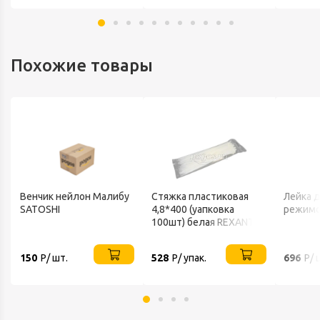
Похожие товары
Венчик нейлон Малибу
Стяжка пластиковая
Лейка д
SATOSHI
4,8*400 (уапковка
режимо
100шт) белая REXANT
/10/
150
Р/ шт.
528
Р/ упак.
696
Р/ 