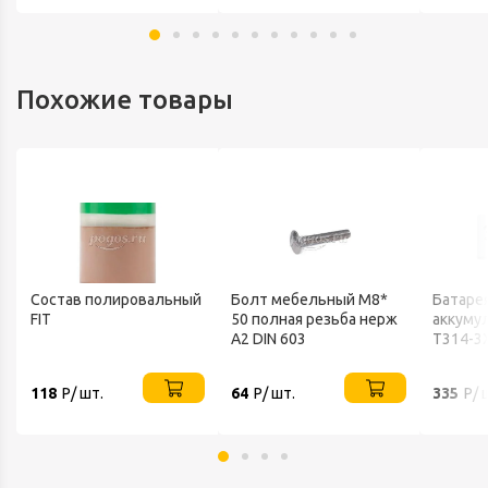
Похожие товары
Состав полировальный
Болт мебельный М8*
Батаре
FIT
50 полная резьба нерж
аккуму
А2 DIN 603
T314-3
Robiton
118
Р/ шт.
64
Р/ шт.
335
Р/ 