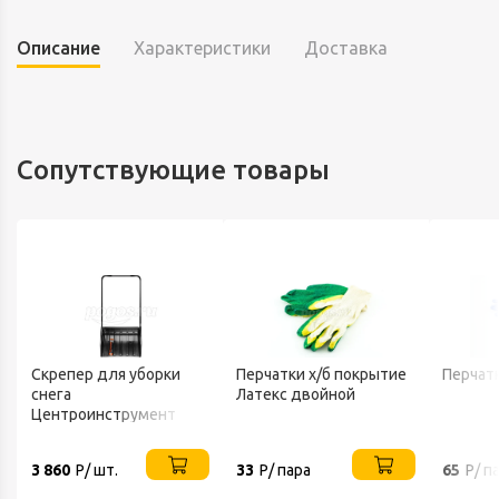
Описание
Характеристики
Доставка
Сопутствующие товары
Скрепер для уборки
Перчатки х/б покрытие
Перчат
снега
Латекс двойной
Центроинструмент
FINLAND 1539
3 860
Р/ шт.
33
Р/ пара
65
Р/ п