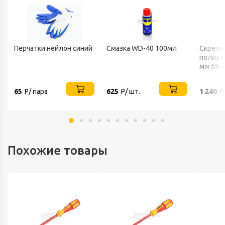
Перчатки нейлон синий
Смазка WD-40 100мл
Скрепе
полиэт
мм 69-
65
Р/ пара
625
Р/ шт.
1 240
Р
Похожие товары