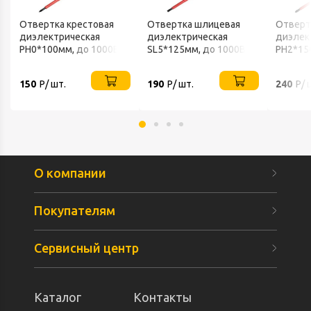
Отвертка крестовая
Отвертка шлицевая
Отверт
диэлектрическая
диэлектрическая
диэлек
PH0*100мм, до 1000В,
SL5*125мм, до 1000В,
PH2*15
двухкомпоненная
двухкомпоненная
двухко
рукоятка REXANT
рукоятка REXANT
рукоят
150
Р/ шт.
190
Р/ шт.
240
Р/ 
О компании
Покупателям
Сервисный центр
Каталог
Контакты