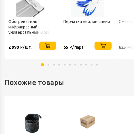
Обогреватель
Перчатки нейлон синий
Смазка
инфракрасный
универсальный 0,6кВт
220В IP20 BALLU
2 990
Р/ шт.
65
Р/ пара
625
Р/ 
Похожие товары