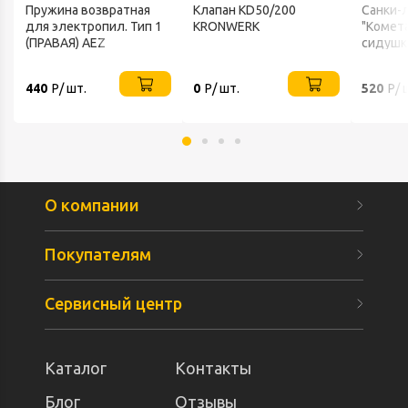
Пружина возвратная
Клапан KD50/200
Санки-
для электропил. Тип 1
KRONWERK
"Комета
(ПРАВАЯ) AEZ
сидушк
Альт-П
440
Р/ шт.
0
Р/ шт.
520
Р/ 
О компании
Покупателям
Сервисный центр
Каталог
Контакты
Блог
Отзывы