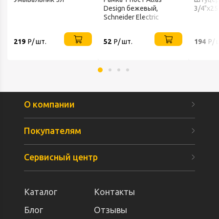
Design бежевый,
3/4"x25
Schneider Electric
219
Р/ шт.
52
Р/ шт.
194
Р/ 
О компании
Покупателям
Сервисный центр
Каталог
Контакты
Блог
Отзывы