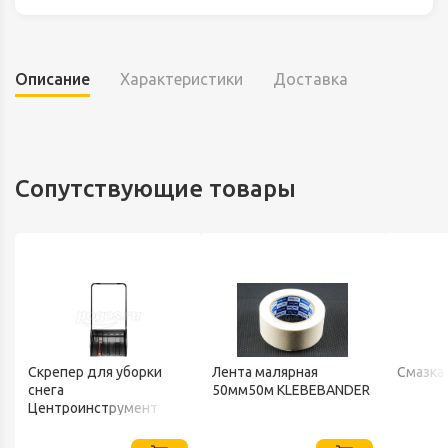
Описание
Характеристики
Доставка
Сопутствующие товары
Скрепер для уборки
Лента малярная
Смазка
снега
50мм50м KLEBEBANDER
В
Центроинструмент
FINLAND 1539