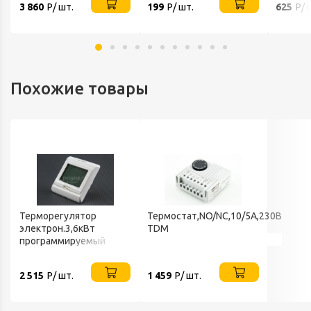
3 860
Р/ шт.
199
Р/ шт.
625
Р/ 
Похожие товары
Терморегулятор
Термостат,NO/NC,10/5A,230В
электрон.3,6кВт
TDM
программируемый
(сенсорный ЖК
дисплей) LAVITA
2 515
Р/ шт.
1 459
Р/ шт.