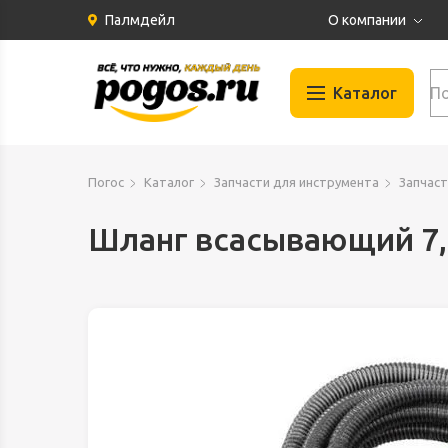
Палмдейл
О компании
История
Каталог
Партнеры
Бренды
Автомобильные
Отзывы
Погос
Каталог
Запчасти для инструмента
Запчаст
Газосварка
Вакансии
Гидравлика
Шланг всасывающий 7
Документация
Запчасти для и
Инструменты
Климат и Венти
Крепеж
Материалы
Оборудование