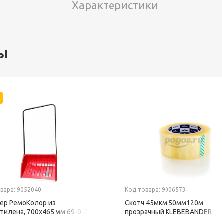
Характеристики
ы
вара: 9052040
Код товара: 9006573
ер РемоКолор из
Скотч 45мкм 50мм120м
тилена, 700x465 мм 69-0-700
прозрачный KLEBEBANDER