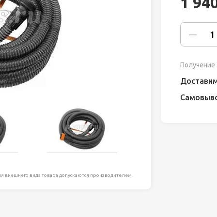
1 94
ля работ на
дравлика
химия
Получение 
риалы и
Доставим
Самовыв
ия
, сада, отдыха
я внешнего вида товара допускаются производителем.