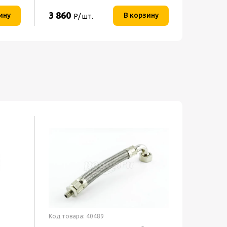
3 860
625
ину
В корзину
Р/ шт.
Р/ 
Код товара: 40489