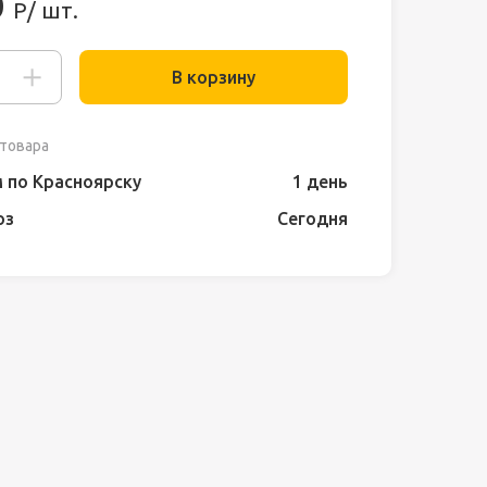
0
Р/ шт.
В корзину
товара
 по Красноярску
1 день
оз
Сегодня