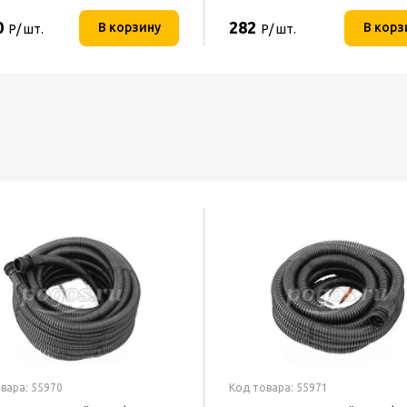
0
282
В корзину
В корз
Р/ шт.
Р/ шт.
вара: 55970
Код товара: 55971