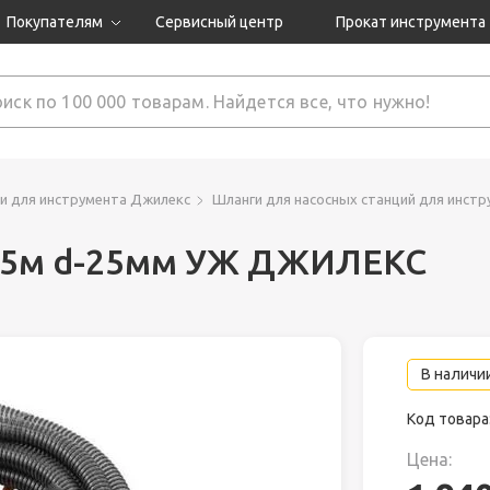
Покупателям
Сервисный центр
Прокат инструмента
Доставка и оплата
Как оформить заказ?
Обмен и возврат
 товары
Гарантия
и для инструмента Джилекс
Шланги для насосных станций для инст
,5м d-25мм УЖ ДЖИЛЕКС
нструмента
ляция
В наличии
Код товара
Цена: