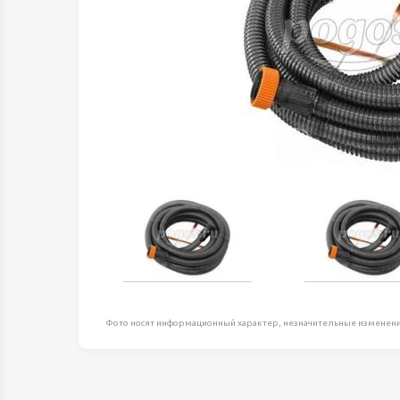
Оборудование д
высоте
Пневматика, Ги
Промышленная 
Распродажа
Расходные мате
оснастка
Сантехника
Скобяные издел
Такелаж
Товары для дома
Электротовары
Фото носят информационный характер, незначительные изменени