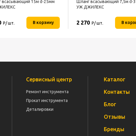
 всасывающий 15м d-25мм
Шланг всасывающий 7,5м d-
ЖИЛЕКС
УЖ ДЖИЛЕКС
0
2 270
В корзину
В корз
Р/ шт.
Р/ шт.
Сервисный центр
Каталог
Контакты
Ремонт инструмента
Прокат инструмента
Блог
Деталировки
Отзывы
Бренды