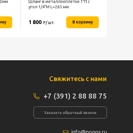
32мм
Шланг в металлооплетке 1"П с
угол 1/4"М L=265 мм
нерж.ДЖИЛЕКС
1 800
ину
В корзину
Р/ шт.
Свяжитесь с нами
+7 (391) 2 88 88 75
Заказать обратный звонок
info@pogos.ru