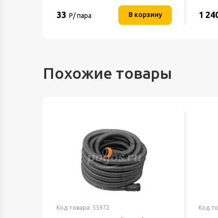
33
1 24
орзину
В корзину
Р/ пара
Похожие товары
Код товара: 55972
Код то