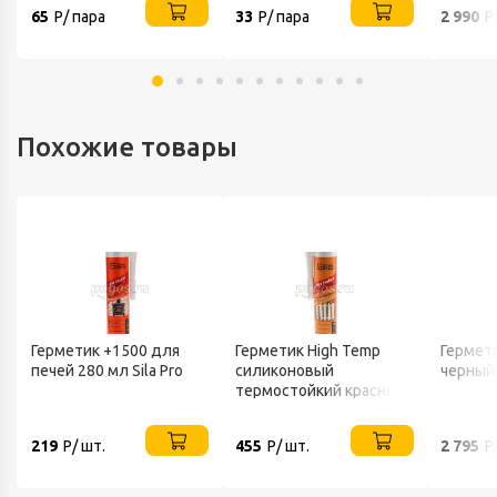
65
Р/ пара
33
Р/ пара
2 990
Р
Похожие товары
Герметик +1500 для
Герметик High Temp
Гермет
печей 280 мл Sila Pro
силиконовый
черный
термостойкий красный
280 мл
219
Р/ шт.
455
Р/ шт.
2 795
Р