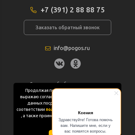
+7 (391) 2 88 88 75
Заказать обратный звонок
info@pogos.ru
Согласие на обработку персональных
данных
Продолжая пользоваться данным сайтом
выражаю согласие на обработку персональных
Политика конфиденциальности
данных посредством Яндекс.Метрика в
соответствии
политикой конфиденциальности
Ксения
Документация
, а также проинформирован об использовании
Здравствуйте! Готова помочь
Cookie-файлов
вам. Напишите мне, если у
Карта сайта
вас появятся вопросы.