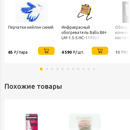
Перчатки нейлон синий
Инфракрасный
Обогре
обогреватель Ballu BIH-
конвек
LM-1.5-S НС-1199093
настен
ТЕПЛО
65
Р/ пара
4 590
Р/ шт.
10 790
Похожие товары