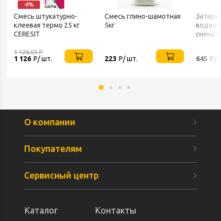
-0%
Смесь штукатурно-
Смесь глино-шамотная
Затирка
клеевая термо 25 кг
5кг
водоот
CERESIT
сиена 2
1 126,03
Р
1 126
Р/ шт.
223
Р/ шт.
645
Р/ 
О компании
Покупателям
Сервисный центр
Каталог
Контакты