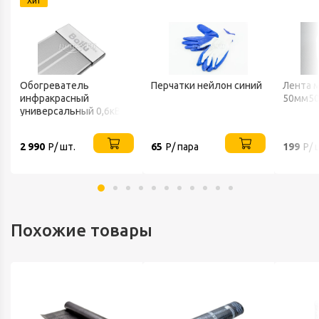
Хит
Обогреватель
Перчатки нейлон синий
Лента 
инфракрасный
50мм50
универсальный 0,6кВт
220В IP20 BALLU
2 990
Р/ шт.
65
Р/ пара
199
Р/ 
Похожие товары