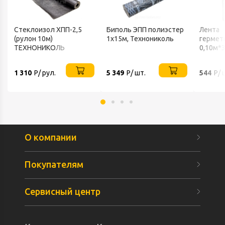
Стеклоизол ХПП-2,5
Биполь ЭПП полиэстер
Лента
(рулон 10м)
1х15м, Технониколь
гермет
ТЕХНОНИКОЛЬ
0,10м*
самокл
NICOBA
1 310
Р/ рул.
5 349
Р/ шт.
544
Р/ 
О компании
Покупателям
Сервисный центр