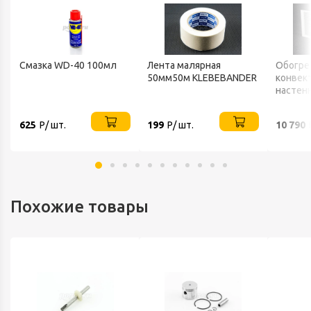
Смазка WD-40 100мл
Лента малярная
Обогре
50мм50м KLEBEBANDER
конвек
настен
ТЕПЛО
625
Р/ шт.
199
Р/ шт.
10 790
Похожие товары