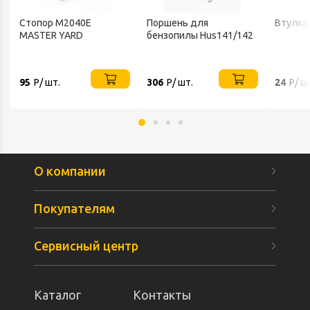
Стопор M2040E
Поршень для
Втулка
MASTER YARD
бензопилы Нus141/142
95
Р/ шт.
306
Р/ шт.
24
Р/ ш
О компании
Покупателям
Сервисный центр
Каталог
Контакты