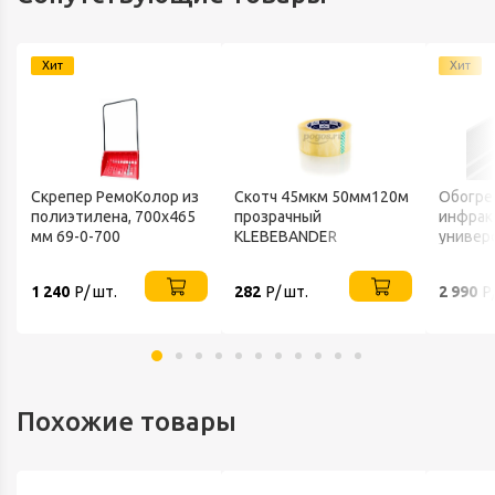
Хит
Хит
Скрепер РемоКолор из
Скотч 45мкм 50мм120м
Обогре
полиэтилена, 700x465
прозрачный
инфрак
В
мм 69-0-700
KLEBEBANDER
универ
220В IP
1 240
Р/ шт.
282
Р/ шт.
2 990
Р
Похожие товары