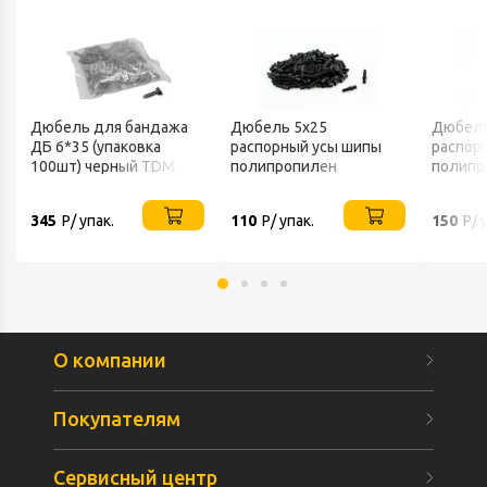
Дюбель для бандажа
Дюбель 5х25
Дюбель
ДБ 6*35 (упаковка
распорный усы шипы
распор
100шт) черный TDM
полипропилен
полипр
(упаковка 200шт)
(упаков
345
Р/ упак.
110
Р/ упак.
150
Р/ 
О компании
Покупателям
Сервисный центр