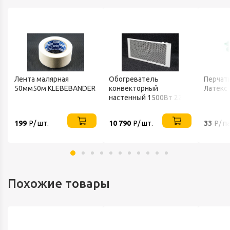
Лента малярная
Обогреватель
Перчатк
50мм50м KLEBEBANDER
конвекторный
Латекс
настенный 1500Вт 220В
ТЕПЛОФОН
199
Р/ шт.
10 790
Р/ шт.
33
Р/ п
Похожие товары