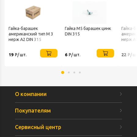
Гайка-барашек
Гайка М5 барашек цинк
Гайка-
американский тип М 3
DIN 315
америк
нерж А2 DIN 315
нерж А2
19
Р/ шт.
6
Р/ шт.
22
Р/ ш
О компании
Покупателям
Сервисный центр