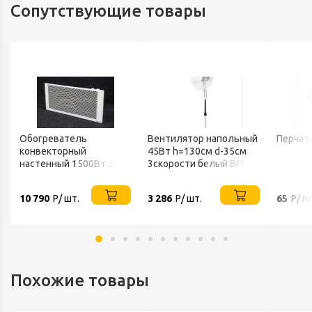
Сопутствующие товары
Обогреватель
Вентилятор напольный
Перчат
конвекторный
45Вт h=130см d-35см
настенный 1500Вт 220В
3скорости белый BFF-
ТЕПЛОФОН
802 BALLU
10 790
Р/ шт.
3 286
Р/ шт.
65
Р/ п
Похожие товары