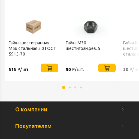
Гайка шестигранная
Гайка М30
Гайка 
М56 стальная 5.0 ГОСТ
шестигран.рез. 5
шестиг
5915-70
стальн
515
Р/ шт.
90
Р/ шт.
30
Р/ ш
О компании
Покупателям