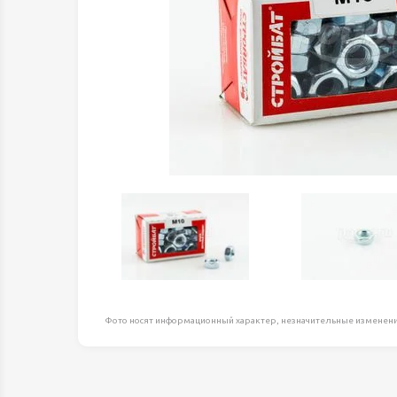
Оборудование д
высоте
Пневматика, Ги
Промышленная 
Распродажа
Расходные мате
оснастка
Сантехника
Скобяные издел
Такелаж
Товары для дома
Электротовары
Фото носят информационный характер, незначительные изменени