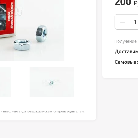
200
Р
ля работ на
дравлика
химия
Получение 
риалы и
Доставим
Самовыв
ия
, сада, отдыха
я внешнего вида товара допускаются производителем.