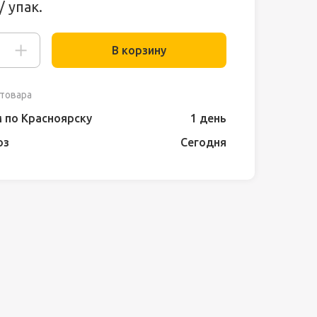
/ упак.
В корзину
товара
 по Красноярску
1 день
оз
Сегодня