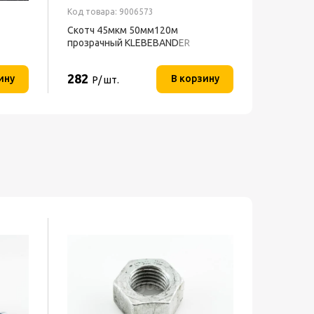
Код товара: 9006573
Код товар
Скотч 45мкм 50мм120м
Скрепер
прозрачный KLEBEBANDER
полиэтил
282
1 240
ину
В корзину
Р/ шт.
Р