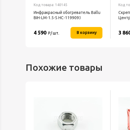
Код товара: 140145
Код то
Инфракрасный обогреватель Ballu
Скреп
BIH-LM-1.5-S НС-1199093
Центр
4 590
3 86
орзину
В корзину
Р/ шт.
Похожие товары