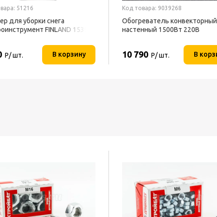
вара: 51216
Код товара: 9039268
ер для уборки снега
Обогреватель конвекторный
оинструмент FINLAND 1539
настенный 1500Вт 220В
ТЕПЛОФОН
0
10 790
В корзину
В корз
Р/ шт.
Р/ шт.