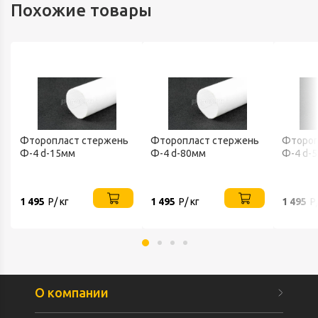
Похожие товары
Фторопласт стержень
Фторопласт стержень
Фтороп
Ф-4 d-15мм
Ф-4 d-80мм
Ф-4 d-
1 495
Р/ кг
1 495
Р/ кг
1 495
Р
О компании