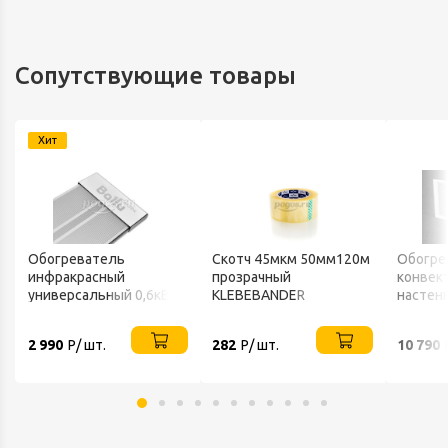
Сопутствующие товары
Хит
Обогреватель
Скотч 45мкм 50мм120м
Обогре
инфракрасный
прозрачный
конвек
универсальный 0,6кВт
KLEBEBANDER
настен
220В IP20 BALLU
ТЕПЛО
2 990
Р/ шт.
282
Р/ шт.
10 790