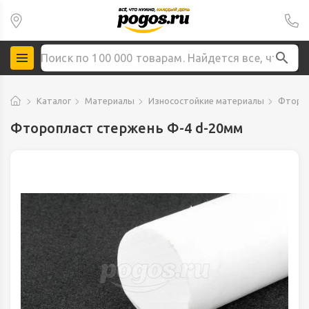
Каталог
Материалы
Износостойкие материалы
Фтороп
Фторопласт стержень Ф-4 d-20мм