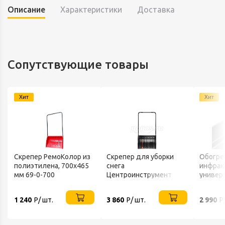
Описание
Характеристики
Доставка
Сопутствующие товары
Хит
Хит
Скрепер РемоКолор из
Скрепер для уборки
Обогре
полиэтилена, 700x465
снега
инфрак
мм 69-0-700
Центроинструмент
универ
FINLAND 1539
220В IP
1 240
Р/ шт.
3 860
Р/ шт.
2 990
Р