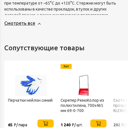
при температуре от –65°С до +120°С. Стержни могут быть
использованы в качестве прокладок, втулок и других
деталей трения, а также они прекрасно подвергаются
механической обработке. Стержни текстолитовые круглые
Смотреть все
ГОСТ 5385-74 поставляются стержни диаметром 8, 13, 18, 25,
30, 40, 50, 60, 80, 100 мм, длиной по 1000 мм.
Сопутствующие товары
Хит
Перчатки нейлон синий
Скрепер РемоКолор из
Скотч 
полиэтилена, 700x465
прозра
мм 69-0-700
KLEBEB
65
Р/ пара
1 240
Р/ шт.
282
Р/ 