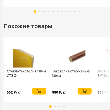
Похожие товары
Стеклотекстолит 10мм
Текстолит стержень d-
Листов
СТЭФ
30мм
5х750х
552
Р/ кг
880
Р/ кг
860
Р/ 