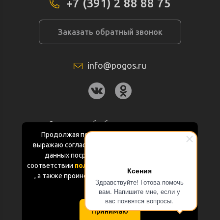
+7 (391) 2 88 88 75
Заказать обратный звонок
info@pogos.ru
Согласие на обработку персональных
данных
Продолжая пользоваться данным сайтом
выражаю согласие на обработку персональных
Политика конфиденциальности
данных посредством Яндекс.Метрика в
соответствии
политикой конфиденциальности
Ксения
Документация
, а также проинформирован об использовании
Здравствуйте! Готова помочь
Cookie-файлов
вам. Напишите мне, если у
Карта сайта
вас появятся вопросы.
Принимаю