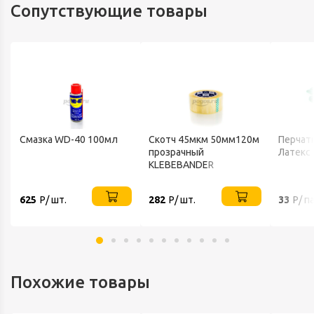
Сопутствующие товары
Смазка WD-40 100мл
Скотч 45мкм 50мм120м
Перчатк
прозрачный
Латекс
KLEBEBANDER
625
Р/ шт.
282
Р/ шт.
33
Р/ п
Похожие товары