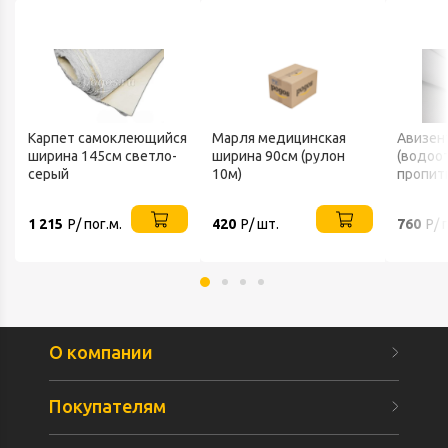
Карпет самоклеющийся
Марля медицинская
Авизен
ширина 145см светло-
ширина 90см (рулон
(водоо
серый
10м)
пропит
1 215
Р/ пог.м.
420
Р/ шт.
760
Р/ 
О компании
Покупателям