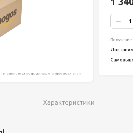
1 34
ля работ на
дравлика
химия
Получение 
риалы и
Доставим
Самовыв
ия
я внешнего вида товара допускаются производителем.
, сада, отдыха
Характеристики
ы