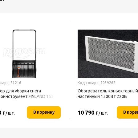
вара: 51216
Код товара: 9039268
ер для уборки снега
Обогреватель конвекторный
оинструмент FINLAND 1539
настенный 1500Вт 220В
ТЕПЛОФОН
0
10 790
В корзину
В корз
Р/ шт.
Р/ шт.