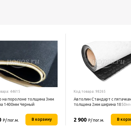
вара: 44615
Код товара: 98265
 на поролоне толщина 3мм
Автолин Стандарт с пятачка
а 1400мм Черный
толщина 2мм ширина 1850м
Черный
0
2 900
В корзину
В корз
Р/ пог.м.
Р/ пог.м.