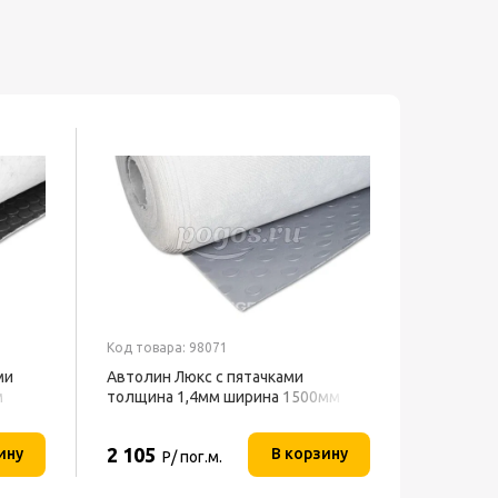
Код товара: 98071
ми
Автолин Люкс с пятачками
м
толщина 1,4мм ширина 1500мм
Темно-серый
2 105
ину
В корзину
Р/ пог.м.