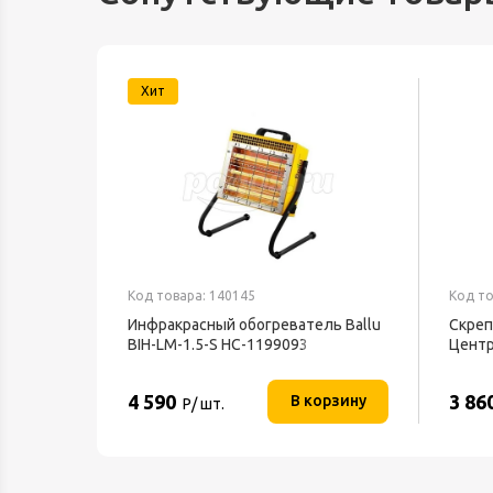
Хит
Код товара: 140145
Код то
текс
Инфракрасный обогреватель Ballu
Скреп
BIH-LM-1.5-S НС-1199093
Центр
4 590
3 86
орзину
В корзину
Р/ шт.