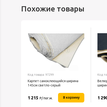
Похожие товары
Код товара: 97299
Код то
Карпет самоклеющийся ширина
Велюр
145см светло-серый
ширин
1 215
1 29
В корзину
Р/ пог.м.