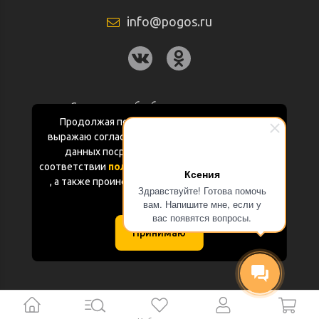
info@pogos.ru
Согласие на обработку персональных
данных
Продолжая пользоваться данным сайтом
выражаю согласие на обработку персональных
Политика конфиденциальности
данных посредством Яндекс.Метрика в
соответствии
политикой конфиденциальности
Ксения
Документация
, а также проинформирован об использовании
Здравствуйте! Готова помочь
Cookie-файлов
вам. Напишите мне, если у
Карта сайта
вас появятся вопросы.
Принимаю
(с) «POGOS.ru» 2010-2026 (ИП Чивчян М.Р.)