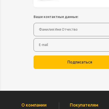
Оборудование д
высоте
Пневматика, Ги
Ваши контактные данные:
Промышленная 
Распродажа
Расходные мате
оснастка
Сантехника
Скобяные издел
Подписаться
Такелаж
Товары для дома
Электротовары
О компании
Покупателям