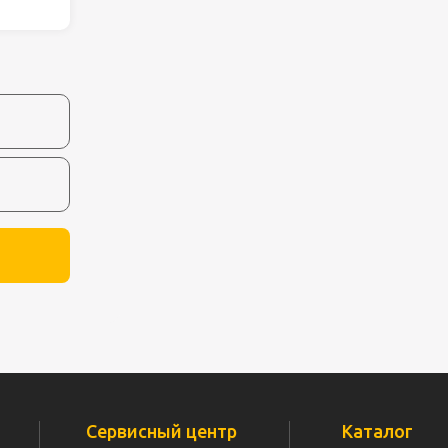
ля работ на
дравлика
химия
риалы и
ия
, сада, отдыха
Сервисный центр
Каталог