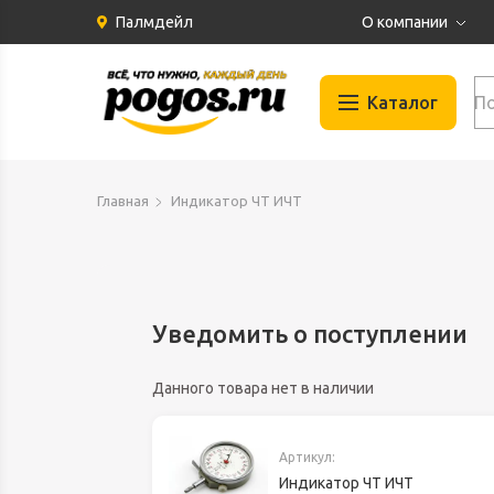
Палмдейл
О компании
История
Каталог
Партнеры
Бренды
Автомобильные
Отзывы
Главная
Индикатор ЧТ ИЧТ
Газосварка
Вакансии
Гидравлика
Документация
Запчасти для и
Инструменты
Уведомить о поступлении
Климат и Венти
Данного товара нет в наличии
Крепеж
Материалы
Артикул:
Оборудование
Индикатор ЧТ ИЧТ