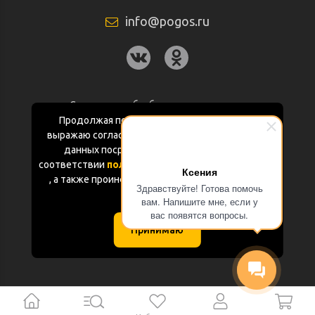
info@pogos.ru
Согласие на обработку персональных
данных
Продолжая пользоваться данным сайтом
выражаю согласие на обработку персональных
Политика конфиденциальности
данных посредством Яндекс.Метрика в
соответствии
политикой конфиденциальности
Ксения
Документация
, а также проинформирован об использовании
Здравствуйте! Готова помочь
Cookie-файлов
вам. Напишите мне, если у
Карта сайта
вас появятся вопросы.
Принимаю
(с) «POGOS.ru» 2010-2026 (ИП Чивчян М.Р.)