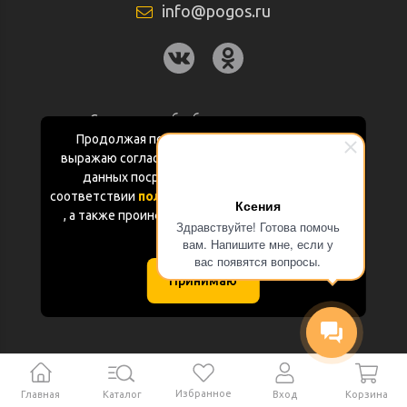
info@pogos.ru
Согласие на обработку персональных
данных
Продолжая пользоваться данным сайтом
выражаю согласие на обработку персональных
Политика конфиденциальности
данных посредством Яндекс.Метрика в
соответствии
политикой конфиденциальности
Ксения
Документация
, а также проинформирован об использовании
Здравствуйте! Готова помочь
Cookie-файлов
вам. Напишите мне, если у
Карта сайта
вас появятся вопросы.
Принимаю
(с) «POGOS.ru» 2010-2026 (ИП Чивчян М.Р.)
Избранное
Главная
Каталог
Корзина
Вход