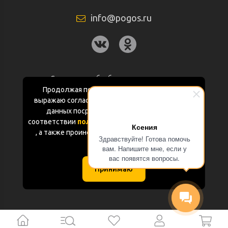
info@pogos.ru
Согласие на обработку персональных
данных
Продолжая пользоваться данным сайтом
выражаю согласие на обработку персональных
Политика конфиденциальности
данных посредством Яндекс.Метрика в
соответствии
политикой конфиденциальности
Ксения
Документация
, а также проинформирован об использовании
Здравствуйте! Готова помочь
Cookie-файлов
вам. Напишите мне, если у
Карта сайта
вас появятся вопросы.
Принимаю
(с) «POGOS.ru» 2010-2026 (ИП Чивчян М.Р.)