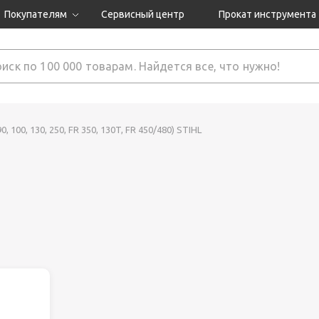
Покупателям
Сервисный центр
Прокат инструмента
Доставка и оплата
Как оформить заказ?
Обмен и возврат
 товары
Гарантия
, 100, 130, 250, FR 350, 130T, FR 450/480) STIHL
нструмента
ляция