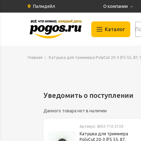
Палмдейл
О компании
История
Каталог
Партнеры
Бренды
Автомобильные
Отзывы
Главная
Катушка для триммера PolyCut 20-3 (FS 55, 87, 90
Газосварка
Вакансии
Гидравлика
Документация
Запчасти для и
Инструменты
Уведомить о поступлении
Климат и Венти
Данного товара нет в наличии
Крепеж
Материалы
Артикул:
4002-710-2130
Оборудование
Катушка для триммера
PolyCut 20-3 (FS 55, 87,