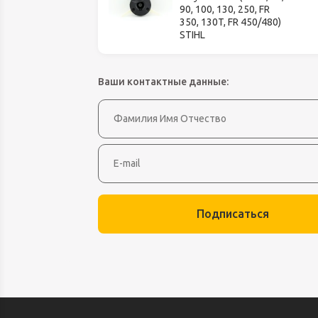
Оборудование д
90, 100, 130, 250, FR
высоте
350, 130T, FR 450/480)
STIHL
Пневматика, Ги
Промышленная 
Ваши контактные данные:
Распродажа
Расходные мате
оснастка
Сантехника
Скобяные издел
Такелаж
Подписаться
Товары для дома
Электротовары