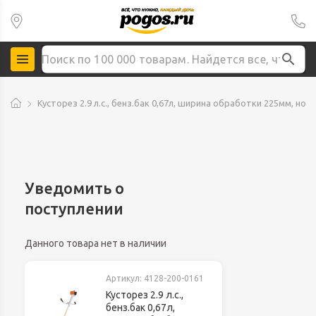
Кусторез 2.9 л.с., бенз.бак 0,67л, ширина обработки 225мм, нож
Уведомить о
поступлении
Данного товара нет в наличии
Артикул:
4128-200-0161
Кусторез 2.9 л.с.,
бенз.бак 0,67л,