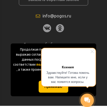
info@pogos.ru
Согласие на обработку персональных
данных
Продолжая пользоваться данным сайтом
выражаю согласие на обработку персональных
Политика конфиденциальности
данных посредством Яндекс.Метрика в
соответствии
политикой конфиденциальности
Ксения
Документация
, а также проинформирован об использовании
Здравствуйте! Готова помочь
Cookie-файлов
вам. Напишите мне, если у
Карта сайта
вас появятся вопросы.
Принимаю
(с) «POGOS.ru» 2010-2026 (ИП Чивчян М.Р.)