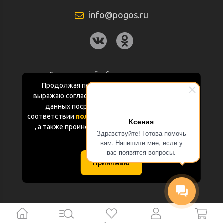
info@pogos.ru
Согласие на обработку персональных
данных
Продолжая пользоваться данным сайтом
выражаю согласие на обработку персональных
Политика конфиденциальности
данных посредством Яндекс.Метрика в
соответствии
политикой конфиденциальности
Ксения
Документация
, а также проинформирован об использовании
Здравствуйте! Готова помочь
Cookie-файлов
вам. Напишите мне, если у
Карта сайта
вас появятся вопросы.
Принимаю
(с) «POGOS.ru» 2010-2026 (ИП Чивчян М.Р.)