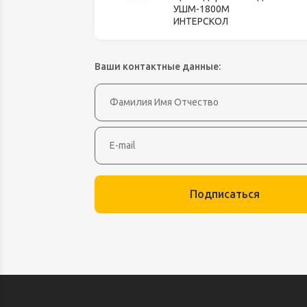
Оборудование д
УШМ-1800М
высоте
ИНТЕРСКОЛ
Пневматика, Ги
Промышленная 
Ваши контактные данные:
Распродажа
Расходные мате
оснастка
Сантехника
Скобяные издел
Подписаться
Такелаж
Товары для дома
Электротовары