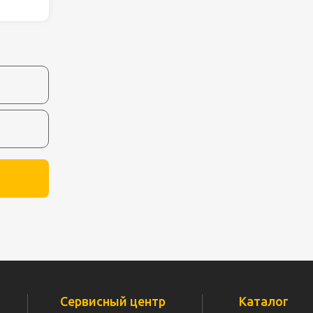
ля работ на
дравлика
химия
риалы и
ия
, сада, отдыха
Сервисный центр
Каталог