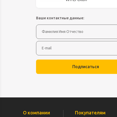
Оборудование д
высоте
Пневматика, Ги
Ваши контактные данные:
Промышленная 
Распродажа
Расходные мате
оснастка
Сантехника
Скобяные издел
Подписаться
Такелаж
Товары для дома
Электротовары
О компании
Покупателям