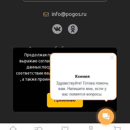
info@pogos.ru
Согласие на обработку персональных
данных
Продолжая пользоваться данным сайтом
выражаю согласие на обработку персональных
Политика конфиденциальности
данных посредством Яндекс.Метрика в
соответствии
политикой конфиденциальности
Ксения
Документация
, а также проинформирован об использовании
Здравствуйте! Готова помочь
Cookie-файлов
вам. Напишите мне, если у
Карта сайта
вас появятся вопросы.
Принимаю
(с) «POGOS.ru» 2010-2026 (ИП Чивчян М.Р.)