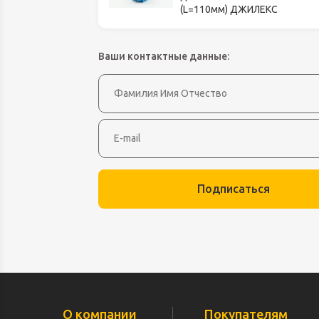
Оборудование д
(L=110мм) ДЖИЛЕКС
высоте
Пневматика, Ги
Ваши контактные данные:
Промышленная 
Распродажа
Расходные мате
оснастка
Сантехника
Скобяные издел
Подписаться
Такелаж
Товары для дома
Электротовары
О компании
Покупателям