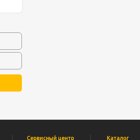
ля работ на
дравлика
химия
риалы и
ия
, сада, отдыха
Сервисный центр
Каталог