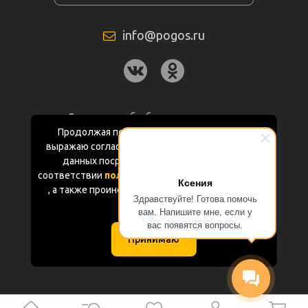
info@pogos.ru
Согласие на обработку персональных
данных
Продолжая пользоваться данным сайтом
выражаю согласие на обработку персональных
Политика конфиденциальности
данных посредством Яндекс.Метрика в
соответствии
политикой конфиденциальности
Ксения
Документация
, а также проинформирован об использовании
Здравствуйте! Готова помочь
Cookie-файлов
вам. Напишите мне, если у
Карта сайта
вас появятся вопросы.
Принимаю
(с) «POGOS.ru» 2010-2026 (ИП Чивчян М.Р.)