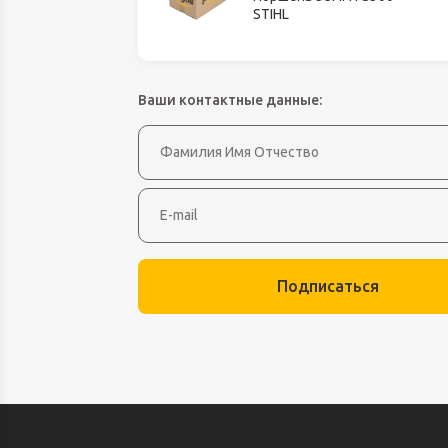
Оборудование д
STIHL
высоте
Пневматика, Ги
Промышленная 
Ваши контактные данные:
Распродажа
Расходные мате
оснастка
Сантехника
Скобяные издел
Такелаж
Подписаться
Товары для дома
Электротовары