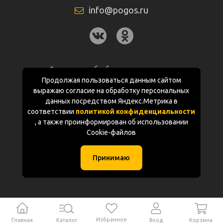
info@pogos.ru
Согласие на обработку персональных
данных
Продолжая пользоваться данным сайтом
выражаю согласие на обработку персональных
Политика конфиденциальности
данных посредством Яндекс.Метрика в
соответствии
политикой конфиденциальности
Документация
, а также проинформирован об использовании
Cookie-файлов
Карта сайта
Принимаю
(с) «POGOS.ru» 2010-2026 (ИП Чивчян М.Р.)
Избранное
Главная
Каталог
Корзина
Вход