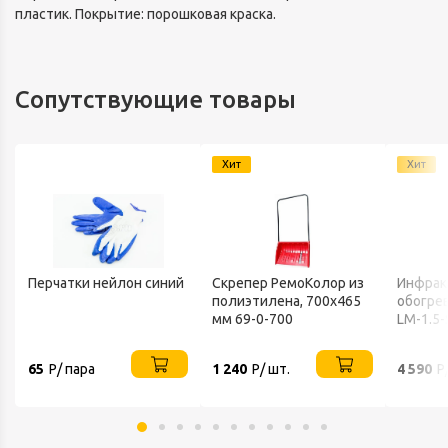
пластик. Покрытие: порошковая краска.
Сопутствующие товары
Хит
Хит
Перчатки нейлон синий
Скрепер РемоКолор из
Инфрак
полиэтилена, 700x465
обогрев
мм 69-0-700
LM-1.5-
65
Р/ пара
1 240
Р/ шт.
4 590
Р