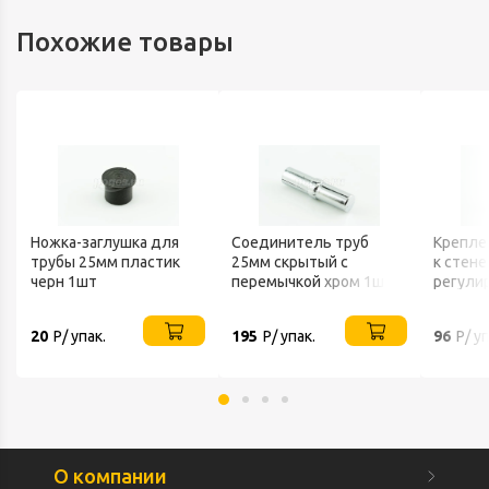
Похожие товары
Ножка-заглушка для
Соединитель труб
Крепле
трубы 25мм пластик
25мм скрытый с
к стене
черн 1шт
перемычкой хром 1шт
регули
JOKER
JOKER
20
Р/ упак.
195
Р/ упак.
96
Р/ уп
О компании