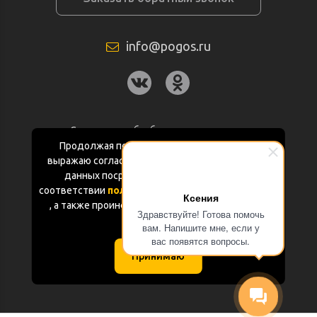
info@pogos.ru
Согласие на обработку персональных
данных
Продолжая пользоваться данным сайтом
выражаю согласие на обработку персональных
Политика конфиденциальности
данных посредством Яндекс.Метрика в
соответствии
политикой конфиденциальности
Ксения
Документация
, а также проинформирован об использовании
Здравствуйте! Готова помочь
Cookie-файлов
вам. Напишите мне, если у
Карта сайта
вас появятся вопросы.
Принимаю
(с) «POGOS.ru» 2010-2026 (ИП Чивчян М.Р.)