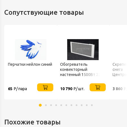
велосипедных колес.
Сопутствующие товары
Перчатки нейлон синий
Обогреватель
Скрепе
конвекторный
снега
настенный 1500Вт 220В
Центро
ТЕПЛОФОН
FINLAN
65
Р/ пара
10 790
Р/ шт.
3 860
Р
Похожие товары