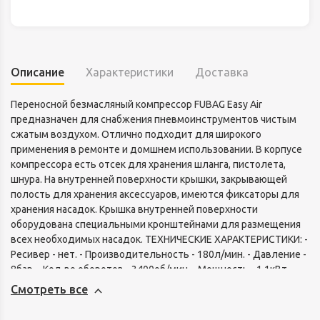
Описание
Характеристики
Доставка
Переносной безмасляный компрессор FUBAG Easy Air
предназначен для снабжения пневмоинструментов чистым
сжатым воздухом. Отлично подходит для широкого
применения в ремонте и домшнем использовании. В корпусе
компрессора есть отсек для хранения шланга, пистолета,
шнура. На внутренней поверхности крышки, закрывающей
полость для хранения аксессуаров, имеются фиксаторы для
хранения насадок. Крышка внутренней поверхности
оборудована специальными кронштейнами для размещения
всех необходимых насадок. ТЕХНИЧЕСКИЕ ХАРАКТЕРИСТИКИ: -
Ресивер - нет. - Производительность - 180л/мин. - Давление -
8бар. - Кол-во оборотов - 3400об/мин. - Мощность - 1,1кВт. -
Напряжение - 220В/50Гц. КОМПЛЕКТАЦИЯ: - Воздушный шланг
Смотреть все
3м; - Пистолет для накачки шин; - Насадка для надувки мячей;
- Насадка для накачки матрасов; - Насадка для накачки