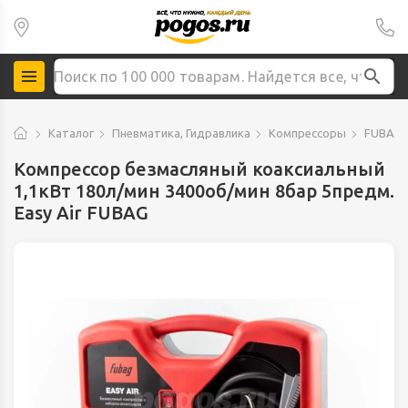
Каталог
Пневматика, Гидравлика
Компрессоры
FUBAG 
Компрессор безмасляный коаксиальный
1,1кВт 180л/мин 3400об/мин 8бар 5предм.
Easy Air FUBAG