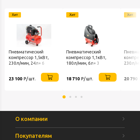
Хит
Хит
Хит
Пневматический
Пневматический
Пневма
компрессор 1,5кВт,
компрессор 1,1кВт,
компрес
230л/мин, 24л+ 6
180л/мин, 6л+ 3
230л/ми
предм. AIR MASTER KIT
предм.PAINT MASTER
230/50
FUBAG
KIT FUBAG
23 100
Р/ шт.
18 710
Р/ шт.
20 790
О компании
Покупателям