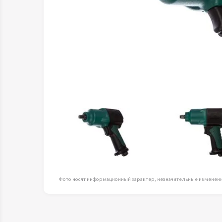
Оборудование д
высоте
Пневматика, Ги
Промышленная 
Распродажа
Расходные мате
оснастка
Сантехника
Скобяные издел
Такелаж
Товары для дома
Электротовары
Фото носят информационный характер, незначительные изменени