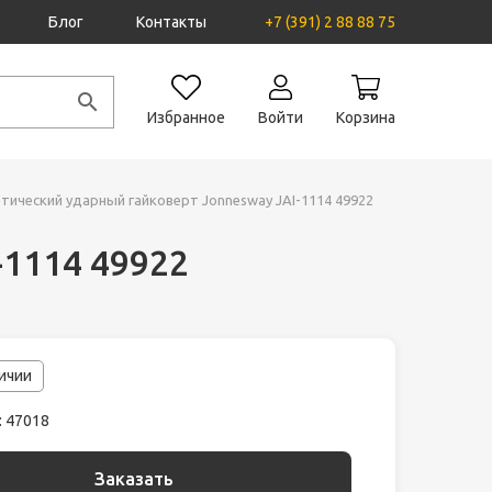
Блог
Контакты
+7 (391) 2 88 88 75
Избранное
Войти
Корзина
тический ударный гайковерт Jonnesway JAI-1114 49922
-1114 49922
личии
: 47018
Заказать