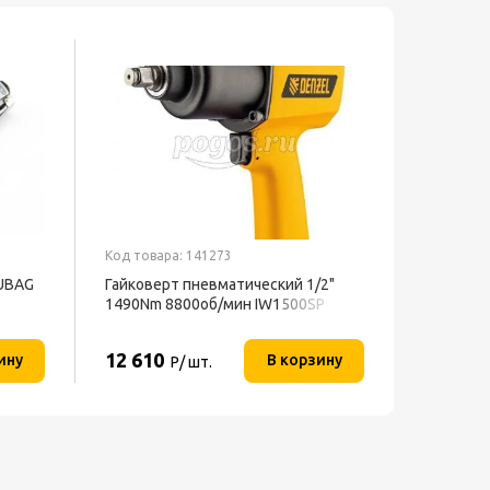
Код товара: 141273
FUBAG
Гайковерт пневматический 1/2"
1490Nm 8800об/мин IW1500SP
DENZEL
12 610
ину
В корзину
Р/ шт.