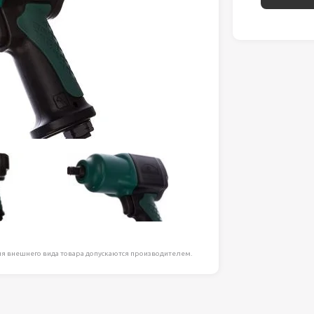
ля работ на
дравлика
химия
риалы и
ия
, сада, отдыха
я внешнего вида товара допускаются производителем.