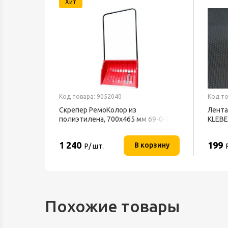
Хит
Код товара: 9052040
Код то
Скрепер РемоКолор из
Лента
полиэтилена, 700x465 мм 69-0-700
KLEB
1 240
199
орзину
В корзину
Р/ шт.
Похожие товары