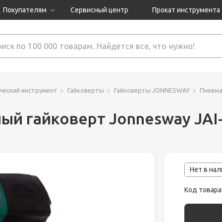
Покупателям
Сервисный центр
Прокат инструмента
Доставка и оплата
Как оформить заказ?
Обмен и возврат
 товары
Гарантия
ческий инструмент
Гайковерты
Гайковерты JONNESWAY
Пневма
ый гайковерт Jonnesway JAI
нструмента
ляция
Нет в на
Код товара