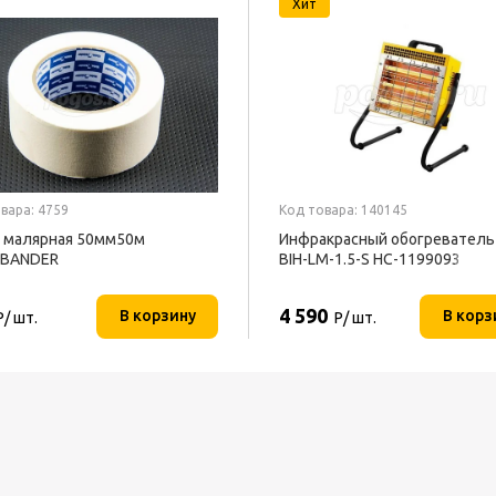
Хит
вара: 4759
Код товара: 140145
 малярная 50мм50м
Инфракрасный обогреватель 
EBANDER
BIH-LM-1.5-S НС-1199093
4 590
В корзину
В корз
Р/ шт.
Р/ шт.