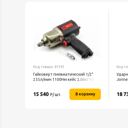
Код товара: 41395
Код то
Гайковерт пневматический 1/2"
Ударн
255л/мин 1100Нм кейс 2,06кг IWC
Jonne
1100 FUBAG
15 540
18 7
В корзину
Р/ шт.