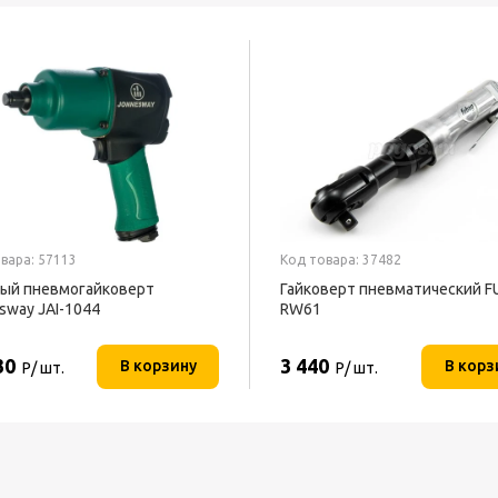
вара: 57113
Код товара: 37482
ый пневмогайковерт
Гайковерт пневматический 
sway JAI-1044
RW61
30
3 440
В корзину
В корз
Р/ шт.
Р/ шт.