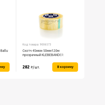
Код товара: 9006573
Код товар
Ballu
Скотч 45мкм 50мм120м
Скрепер 
прозрачный KLEBEBANDER
Центрои
282
3 860
ину
В корзину
Р/ шт.
Р