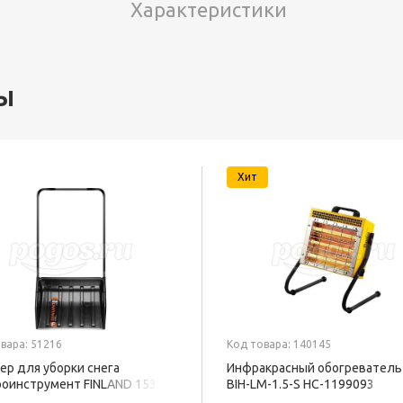
Характеристики
ы
Хит
вара: 51216
Код товара: 140145
ер для уборки снега
Инфракрасный обогреватель 
оинструмент FINLAND 1539
BIH-LM-1.5-S НС-1199093