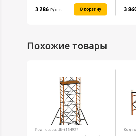
3 286
3 86
орзину
В корзину
Р/ шт.
Похожие товары
Код товара: ЦБ-9154937
Код то