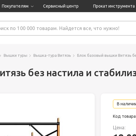
Покупателям
Сервисный центр
Прокат инструмента
Доставка и оплата
Как оформить заказ?
Обмен и возврат
 товары
Гарантия
Вышки туры
Вышка-тура Витязь
Блок базовый вышки Витязь бе
тязь без настила и стабили
нструмента
ляция
В наличии
Код товара
Цена: