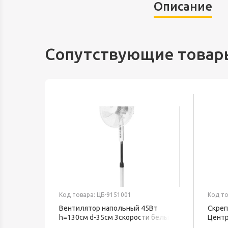
Описание
Сопутствующие товар
Код товара: ЦБ-9151001
Код то
Вентилятор напольный 45Вт
Скреп
h=130см d-35см 3скорости белый
Центр
BFF-802 BALLU