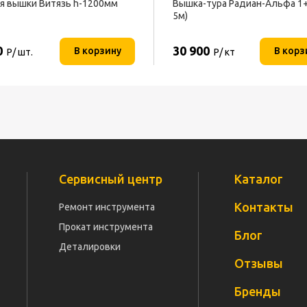
я вышки Витязь h-1200мм
Вышка-тура Радиан-Альфа 1+2
5м)
0
30 900
В корзину
В корз
Р/ шт.
Р/ кт
Сервисный центр
Каталог
Контакты
Ремонт инструмента
Прокат инструмента
Блог
Деталировки
Отзывы
Бренды