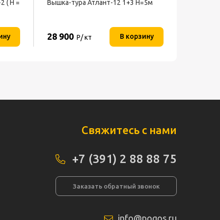
 ( H =
Вышка-тура Атлант-12 1+3 H=5м
28 900
ину
В корзину
Р/ кт
Свяжитесь с нами
+7 (391) 2 88 88 75
Заказать обратный звонок
info@pogos.ru