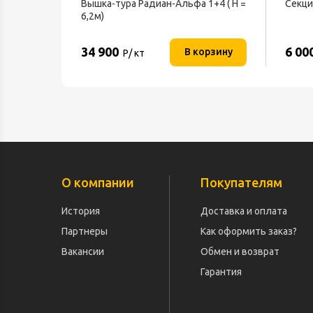
Вышка-тура Радиан-Альфа 1+4 ( H =
Секци
6,2м)
34 900
6 00
В корзину
Р/ кт
О компании
Покупателям
История
Доставка и оплата
Партнеры
Как оформить заказ?
Вакансии
Обмен и возврат
Гарантия