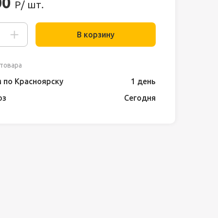
00
Р/ шт.
В корзину
товара
 по Красноярску
1 день
оз
Сегодня