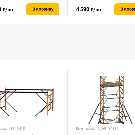
0
4 590
В корзину
В корз
Р/ шт.
Р/ шт.
вара: 9145438
Код товара: ЦБ-9154936