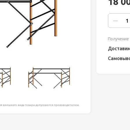
18 0
ля работ на
дравлика
химия
Получение 
риалы и
Доставим
Самовыв
ия
, сада, отдыха
я внешнего вида товара допускаются производителем.