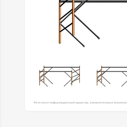
Оборудование д
высоте
Пневматика, Ги
Промышленная 
Распродажа
Расходные мате
оснастка
Сантехника
Скобяные издел
Такелаж
Товары для дома
Электротовары
Фото носят информационный характер, незначительные изменени