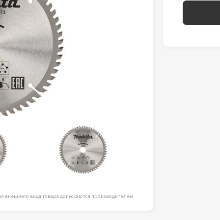
ля работ на
дравлика
химия
риалы и
ия
, сада, отдыха
я внешнего вида товара допускаются производителем.