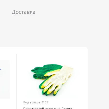
Доставка
Хит
Код товара: 2166
Код товар
Перчатки х/б покрытие Латекс
Инфракра