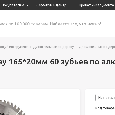
Покупателям
Сервисный центр
Прокат инструмента
Доставка и оплата
Как оформить заказ?
Обмен и возврат
 товары
Гарантия
ющий инструмент
Диски пильные по дереву
Диски пильные по дер
ву 165*20мм 60 зубьев по а
нструмента
ляция
Нет в на
Код товара