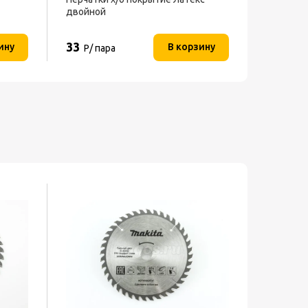
двойной
BIH-LM-1
33
4 590
ину
В корзину
Р/ пара
Р