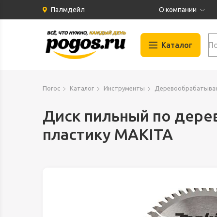
Палмдейл
О компании
История
Каталог
Партнеры
Бренды
Автомобильные
Отзывы
Погос
Каталог
Инструменты
Деревообрабатыва
Газосварка
Вакансии
Гидравлика
Диск пильный по дере
Документация
Запчасти для и
пластику MAKITA
Инструменты
Климат и Венти
Крепеж
Материалы
Оборудование