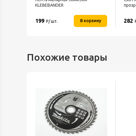
В IP20
KLEBEBANDER
прозр
199
282
орзину
В корзину
Р/ шт.
Похожие товары