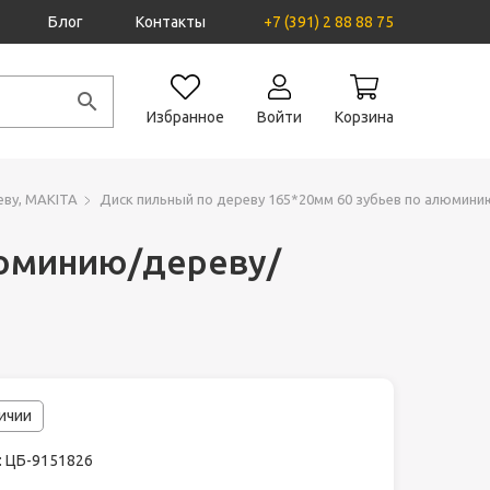
Блог
Контакты
+7 (391) 2 88 88 75
Избранное
Войти
Корзина
еву, MAKITA
Диск пильный по дереву 165*20мм 60 зубьев по алюмин
люминию/дереву/
личии
: ЦБ-9151826