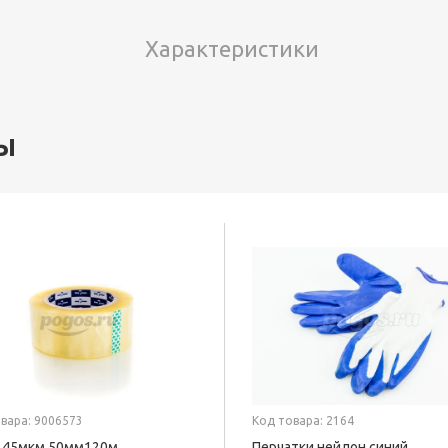
Характеристики
ы
вара: 9006573
Код товара: 2164
 45мкм 50мм120м
Перчатки нейлон синий