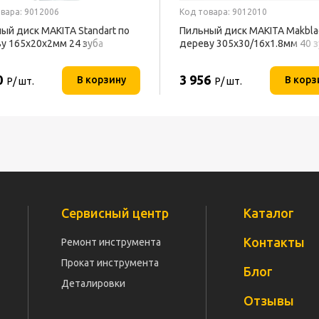
вара: 9012006
Код товара: 9012010
ый диск MAKITA Standart по
Пильный диск MAKITA Makbla
у 165х20х2мм 24 зуба
дереву 305х30/16х1.8мм 40 
0
3 956
В корзину
В корз
Р/ шт.
Р/ шт.
Сервисный центр
Каталог
Контакты
Ремонт инструмента
Прокат инструмента
Блог
Деталировки
Отзывы