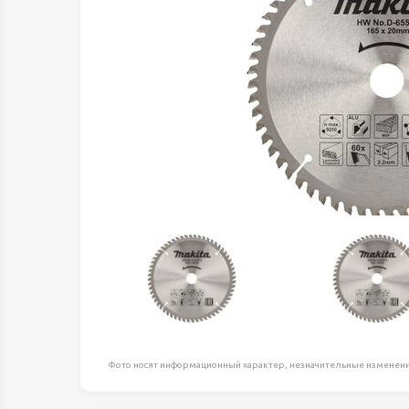
Оборудование д
высоте
Пневматика, Ги
Промышленная 
Распродажа
Расходные мате
оснастка
Сантехника
Скобяные издел
Такелаж
Товары для дома
Электротовары
Фото носят информационный характер, незначительные изменени