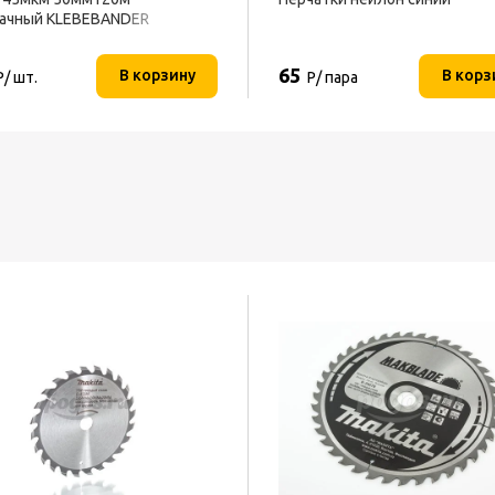
ачный KLEBEBANDER
65
В корзину
В корз
Р/ шт.
Р/ пара