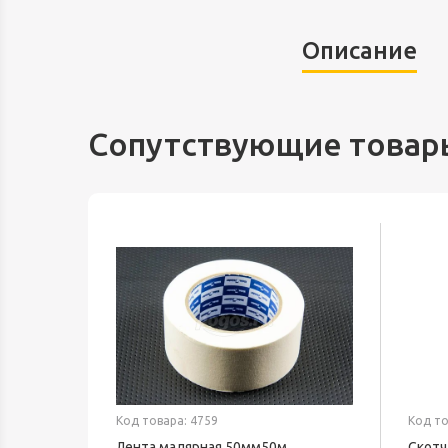
Описание
Сопутствующие товар
Код товара: 4759
Код то
ный
Лента малярная 50мм50м
Скотч