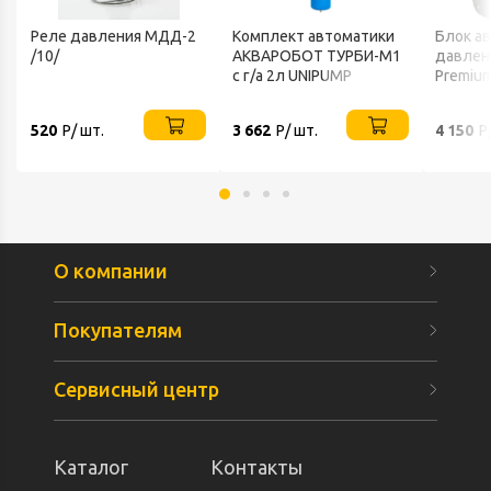
Реле давления МДД-2
Комплект автоматики
Блок ав
/10/
АКВАРОБОТ ТУРБИ-М1
давлен
с г/а 2л UNIPUMP
Premiu
520
Р/ шт.
3 662
Р/ шт.
4 150
Р
О компании
Покупателям
Сервисный центр
Каталог
Контакты