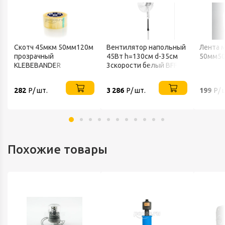
Скотч 45мкм 50мм120м
Вентилятор напольный
Лента 
прозрачный
45Вт h=130см d-35см
50мм50
KLEBEBANDER
3скорости белый BFF-
802 BALLU
282
Р/ шт.
3 286
Р/ шт.
199
Р/ 
Похожие товары