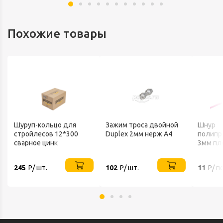
Похожие товары
Шуруп-кольцо для
Зажим троса двойной
Шнур
стройлесов 12*300
Duplex 2мм нерж А4
полипр
сварное цинк
3мм пл
16-пряд
НЕОНО
245
Р/ шт.
102
Р/ шт.
11
Р/ по