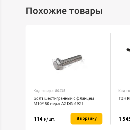
Похожие товары
Код товара: 80438
Код то
Болт шестигранный с фланцем
ТЭН R
М10* 50 нерж А2 DIN 6921
114
1 54
В корзину
Р/ шт.