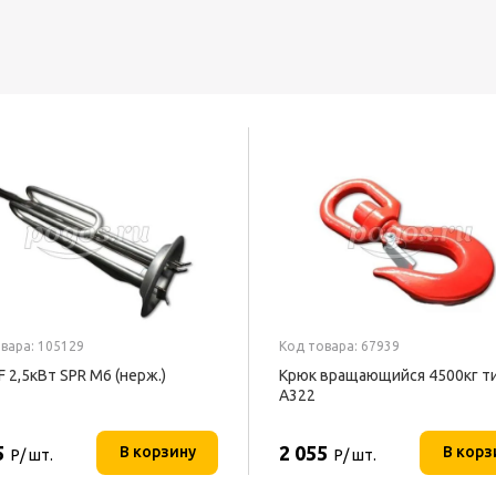
вара: 105129
Код товара: 67939
F 2,5кВт SPR М6 (нерж.)
Крюк вращающийся 4500кг т
А322
5
2 055
В корзину
В корз
Р/ шт.
Р/ шт.