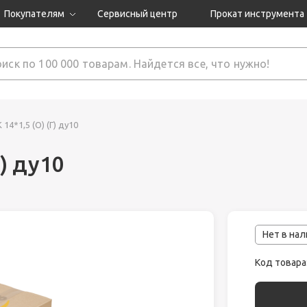
Покупателям
Сервисный центр
Прокат инструмента
Доставка и оплата
Как оформить заказ?
Обмен и возврат
 товары
Гарантия
14*1,5 (О) (Г) ду10
Г) ду10
нструмента
ляция
Нет в на
Код товара