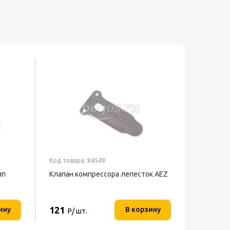
Код товара: 84549
ип
Клапан компрессора лепесток AEZ
121
ину
В корзину
Р/ шт.