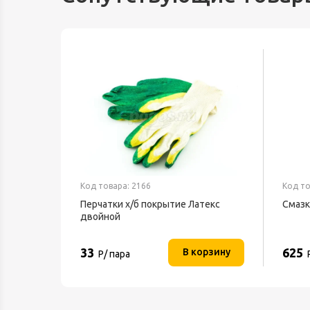
Код товара: 2166
Код то
Перчатки х/б покрытие Латекс
Смазк
двойной
33
625
орзину
В корзину
Р/ пара