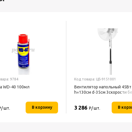
вара: 9784
Код товара: ЦБ-9151001
а WD-40 100мл
Вентилятор напольный 45Вт
h=130см d-35см 3скорости б
BFF-802 BALLU
3 286
В корзину
В корз
Р/ шт.
Р/ шт.