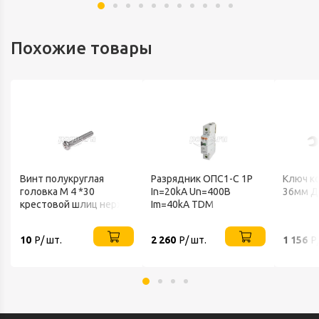
Похожие товары
Винт полукруглая
Разрядник ОПС1-С 1Р
Ключ к
головка М 4 *30
In=20kA Un=400B
36мм Д
крестовой шлиц нерж
Im=40kA TDM
А2 DIN 7985
10
Р/ шт.
2 260
Р/ шт.
1 156
Р