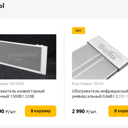
ы
Хит
вара: 9039268
Код товара: 50554
еватель конвекторный
Обогреватель инфракрасны
нный 1500Вт 220В
универсальный 0,6кВт 220В I
ОФОН
BALLU
90
2 990
В корзину
В корз
Р/ шт.
Р/ шт.