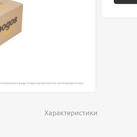
ля работ на
дравлика
химия
риалы и
ия
я внешнего вида товара допускаются производителем.
, сада, отдыха
Характеристики