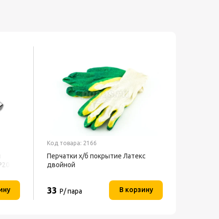
Код товара: 2166
Код товар
й
Перчатки х/б покрытие Латекс
Вентиля
P20
двойной
h=130см 
BFF-802 
33
3 286
ину
В корзину
Р/ пара
Р