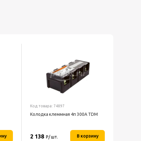
Код товара: 74897
Колодка клеммная 4п 300А TDM
2 138
ину
В корзину
Р/ шт.