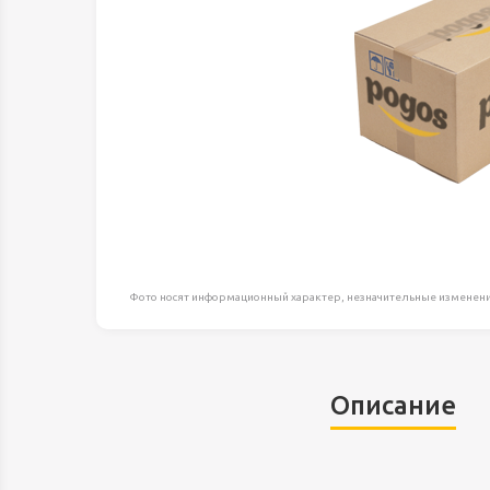
Оборудование д
высоте
Пневматика, Ги
Промышленная 
Распродажа
Расходные мате
оснастка
Сантехника
Скобяные издел
Фото носят информационный характер, незначительные изменени
Такелаж
Товары для дома
Электротовары
Описание