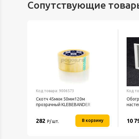
Сопутствующие товар
Код товара: 9006573
Код то
Скотч 45мкм 50мм120м
Обогр
ND 1539
прозрачный KLEBEBANDER
насте
ТЕПЛ
282
10 7
орзину
В корзину
Р/ шт.