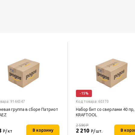
-15%
вара: 9144347
Код товара: 60370
евая группа в сборе Патриот
Набор бит со сверлами 40 пр,
AEZ
KRAFTOOL
2 590
Р
8
2 210
В корзину
В корз
Р/ кт
Р/ шт.