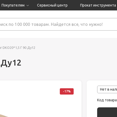
Покупателям
Сервисный центр
Прокат инструмента
Доставка и оплата
Как оформить заказ?
Обмен и возврат
 товары
Гарантия
г DKO20*1,5 Г 90 Ду12
 Ду12
нструмента
ляция
Нет в на
-17%
Код товара