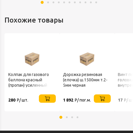
Похожие товары
Колпак для газового
Дорожка резиновая
Винт п
баллона красный
(елочка) ш.1500мм т.2-
головка
(пропан) усиленный
5мм черная
внутре
шестиг
А2 ИСО
280
Р/ шт.
1 892
Р/ пог.м.
17
Р/ ш