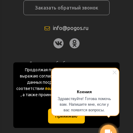
Заказать обратный звонок
info@pogos.ru
Согласие на обработку персональных
данных
Продолжая пользоваться данным сайтом
выражаю согласие на обработку персональных
Политика конфиденциальности
данных посредством Яндекс.Метрика в
соответствии
политикой конфиденциальности
Ксения
Документация
, а также проинформирован об использовании
Здравствуйте! Готова помочь
Cookie-файлов
вам. Напишите мне, если у
Карта сайта
вас появятся вопросы.
Принимаю
(с) «POGOS.ru» 2010-2026 (ИП Чивчян М.Р.)