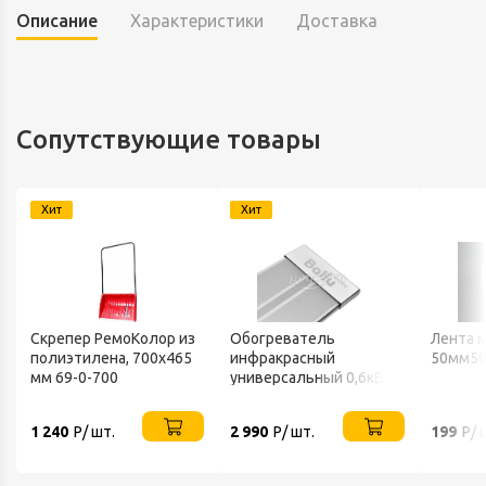
Описание
Характеристики
Доставка
Сопутствующие товары
Хит
Хит
Скрепер РемоКолор из
Обогреватель
Лента 
полиэтилена, 700x465
инфракрасный
50мм50
мм 69-0-700
универсальный 0,6кВт
220В IP20 BALLU
1 240
Р/ шт.
2 990
Р/ шт.
199
Р/ 